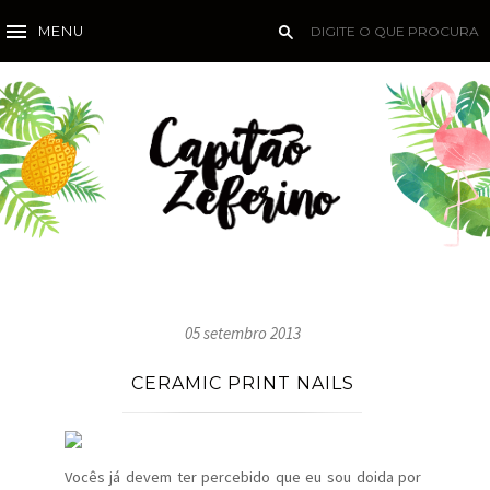
MENU
05 setembro 2013
CERAMIC PRINT NAILS
Vocês já devem ter percebido que eu sou doida por