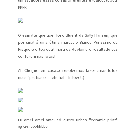
unhas, adora essas coisas diferentes e lógico, topou!
kkkk
O esmalte que usei foi o Blue it da Sally Hansen, que
por sinal é uma ótima marca, o Bianco Purissímo da
Risquè e o top coat mara da Revlon e o resultado vcs
conferem nas fotos!
Ah..Cheguei em casa...e resolvemos fazer umas fotos
mais "profissas" heheheh - In love! :)
Eu amei amei amei só quero unhas "ceramic print"
agora! kkkkkkkk