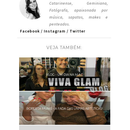
Catarinense, Geminiana,
Fotógrafa, apaixonada por
música, sapatos, makes e
penteados.
Facebook
/
Instagram
/
Twitter
VEJA TAMBÉM:
VLOG - UM DIA NA M.A.C
ROBERTA MUNIS - A FADA DAS UNHAS ARTÍSTICAS!