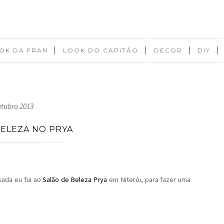
|
|
|
|
OK DA FRAN
LOOK DO CAPITÃO
DECOR
DIY
utubro 2013
BELEZA NO PRYA
ada eu fui ao
Salão de Beleza Prya
em Niterói, para fazer uma