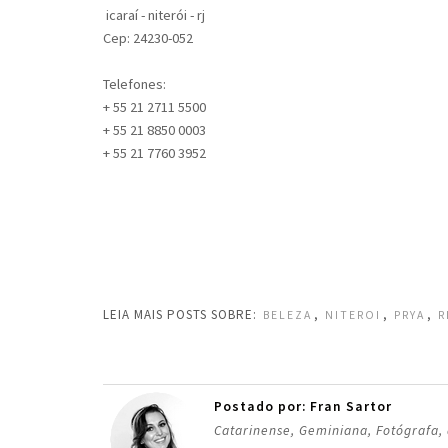
icaraí - niterói - rj
Cep: 24230-052
Telefones:
+ 55 21 2711 5500
+ 55 21 8850 0003
+ 55 21 7760 3952
LEIA MAIS POSTS SOBRE:
,
,
,
BELEZA
NITEROI
PRYA
R
Postado por: Fran Sartor
Catarinense, Geminiana, Fotógrafa,