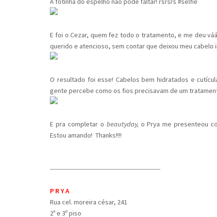
A fotinha do espelho não pode faltar! rsrsrs #selfie
E foi o Cezar, quem fez todo o tratamento, e me deu váá
querido e atencioso, sem contar que deixou meu cabelo in
O resultado foi esse! Cabelos bem hidratados e cutícu
gente percebe como os fios precisavam de um tratament
E pra completar o
beautyday,
o Prya me presenteou co
Estou amando! Thanks!!!!
---------------------------------------------------------
P R Y A
Rua cel. moreira césar, 241
2º e 3º piso