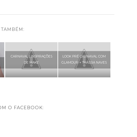
 TAMBÉM:
CARNAVAL | INSPIRAÇÕES
LOOK PRÉ CARNAVAL COM
E
DE MAKE
GLAMOUR + THÁSSIA NAVES
OM O FACEBOOK: