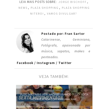
LEIA MAIS POSTS SOBRE:
,
JORGE BISCHOFF
,
,
NEWS
PLAZA SHOPPING
PLAZA SHOPPING
,
NITEROI
VAMOS DIVULGAR?
Postado por: Fran Sartor
Catarinense, Geminiana,
Fotógrafa, apaixonada por
música, sapatos, makes e
penteados.
Facebook
/
Instagram
/
Twitter
VEJA TAMBÉM:
VLOG: NÃO ABRE POR NADA😫FURANDO TUDO! SEXTA
MOVIMENTADA COM MARIANA XAVI...