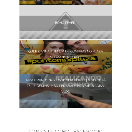
BOHO FEVER!
QUER GANHAR UM DIA DE COMPRAS NO PLAZA
SHOPPING NITERÓI?
UMA GRANDE NOVIDADE VEM AÍ 🙏🏼✨| A GENTE TÁ
FELIZ DEMAIS!! NÃO PENSAMOS EM OUTRA COISA!
VLOG
COMENTE COM O FACEBOOK: