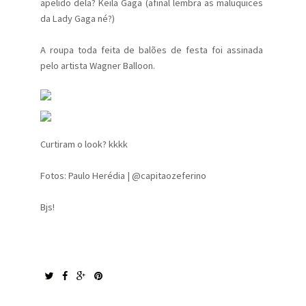
apelido dela? Keila Gaga (afinal lembra as maluquices
da Lady Gaga né?)
A roupa toda feita de balões de festa foi assinada
pelo artista Wagner Balloon.
Curtiram o look? kkkk
Fotos: Paulo Herédia | @capitaozeferino
Bjs!