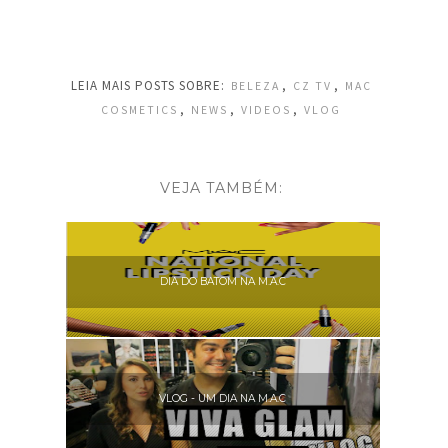
LEIA MAIS POSTS SOBRE:
,
,
BELEZA
CZ TV
MAC
,
,
,
COSMETICS
NEWS
VIDEOS
VLOG
VEJA TAMBÉM:
DIA DO BATOM NA M.A.C
VLOG - UM DIA NA M.A.C