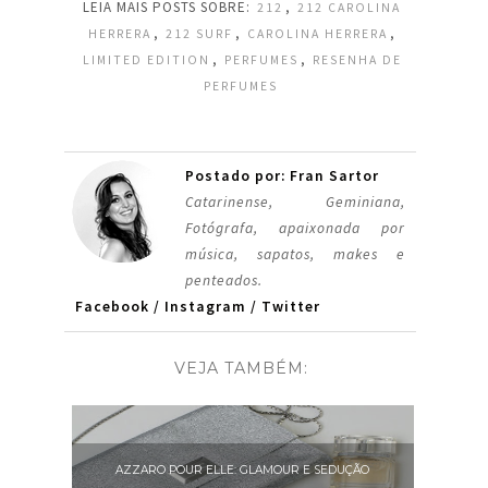
LEIA MAIS POSTS SOBRE:
,
212
212 CAROLINA
,
,
,
HERRERA
212 SURF
CAROLINA HERRERA
,
,
LIMITED EDITION
PERFUMES
RESENHA DE
PERFUMES
Postado por: Fran Sartor
Catarinense, Geminiana,
Fotógrafa, apaixonada por
música, sapatos, makes e
penteados.
Facebook
/
Instagram
/
Twitter
VEJA TAMBÉM:
AZZARO POUR ELLE: GLAMOUR E SEDUÇÃO