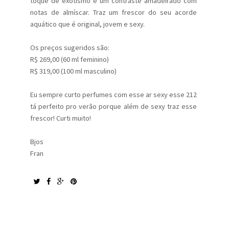
toque de exotismo e um contraste amadeirado com
notas de almíscar. Traz um frescor do seu acorde
aquático que é original, jovem e sexy.
Os preços sugeridos são:
R$ 269,00 (60 ml feminino)
R$ 319,00 (100 ml masculino)
Eu sempre curto perfumes com esse ar sexy esse 212
tá perfeito pro verão porque além de sexy traz esse
frescor! Curti muito!
Bjos
Fran