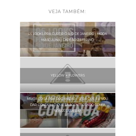
VEJA TAMBÉM:
05 LOOKS PRA CURTIR O RIO DE JANEIRO | MODA
MASCULINA | CAPITÃO ZEFERINO
YELLOW + FLOWERS
MUITA COISA PRA ORGANIZAR | SERÁ QUE EU VOU
DAR CONTA?! | O QUE TA ACONTECENDO COM A
NOSSA CAMERA?