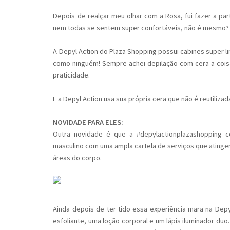
Depois de realçar meu olhar com a Rosa, fui fazer a par
nem todas se sentem super confortáveis, não é mesmo?
A Depyl Action do Plaza Shopping possui cabines super l
como ninguém! Sempre achei depilação com cera a coisa
praticidade.
E a Depyl Action usa sua própria cera que não é reutiliza
NOVIDADE PARA ELES:
Outra novidade é que a #depylactionplazashopping 
masculino com uma ampla cartela de serviços que atinge
áreas do corpo.
Ainda depois de ter tido essa experiência mara na Depy
esfoliante, uma loção corporal e um lápis iluminador du