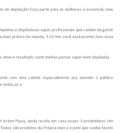
te de depilação! Essa parte para as mulheres é essencial, mas
impinhas e depiladoras super profissionais que cuidam da gente
 mais prática do mundo, 5-10 min você está pronta! Amo essa
da. Amei o resultado, senti minhas pernas super bem depiladas.
conta com uma cabide especialmente pra atender o público
m todas as a
l Action Plaza, ainda recebi em casa esses 3 produtinhos: Um
o. Todos são produtos da Própria marca e pelo que soube fazem