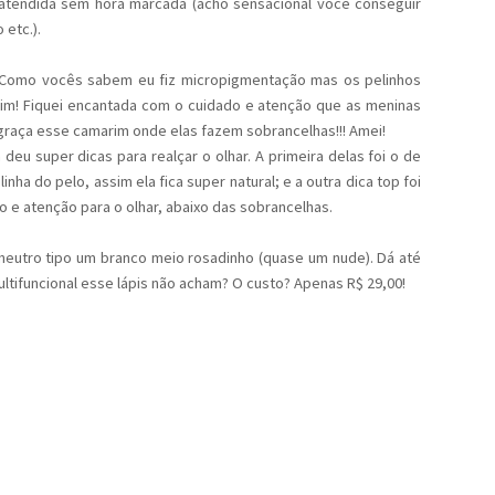
 atendida sem hora marcada (acho sensacional você conseguir
 etc.).
s. Como vocês sabem eu fiz micropigmentação mas os pelinhos
im! Fiquei encantada com o cuidado e atenção que as meninas
 graça esse camarim onde elas fazem sobrancelhas!!! Amei!
eu super dicas para realçar o olhar. A primeira delas foi o de
ha do pelo, assim ela fica super natural; e a outra dica top foi
ão e atenção para o olhar, abaixo das sobrancelhas.
eutro tipo um branco meio rosadinho (quase um nude). Dá até
Multifuncional esse lápis não acham? O custo? Apenas R$ 29,00!