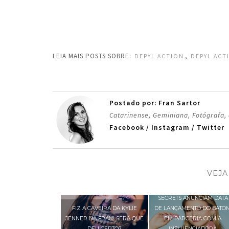
LEIA MAIS POSTS SOBRE:
,
DEPYL ACTION
DEPYL ACT
Postado por: Fran Sartor
Catarinense, Geminiana, Fotógrafa,
Facebook
/
Instagram
/
Twitter
VEJA
M.A.C COSMETICS E NIINA
SECRETS ANUNCIAM DATA
FIZ A CAVEIRA DA KYLIE
DE LANÇAMENTO DO BATO
JENNER NA FRAN! SERÁ QUE
EM PARCERIA COM A
DEU CERTO?
INFLUENCIADORA