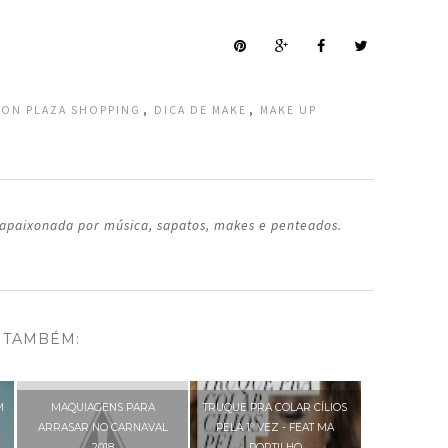
,
,
ION PLAZA SHOPPING
DICA DE MAKE
MAKE UP
 apaixonada por música, sapatos, makes e penteados.
 TAMBÉM:
M
MAQUIAGENS PARA
TRUQUE PRA COLAR CÍLIOS
ARRASAR NO CARNAVAL
PELA 1º VEZ - FEAT MA
2018
PORTILHO