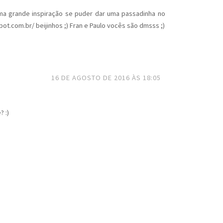
a grande inspiração se puder dar uma passadinha no
ot.com.br/ beijinhos ;) Fran e Paulo vocês são dmsss ;)
16 DE AGOSTO DE 2016 ÀS 18:05
 :)