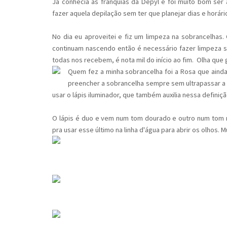
Já conhecia as franquias da Depyl e foi muito bom ser
fazer aquela depilação sem ter que planejar dias e horário
No dia eu aproveitei e fiz um limpeza na sobrancelha
continuam nascendo então é necessário fazer limpeza s
todas nos recebem, é nota mil do início ao fim. Olha que
Quem fez a minha sobrancelha foi a Rosa que ainda d
preencher a sobrancelha sempre sem ultrapassar a lin
usar o lápis iluminador, que também auxilia nessa definiç
O lápis é duo e vem num tom dourado e outro num tom n
pra usar esse último na linha d'água para abrir os olhos. 