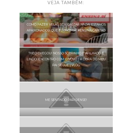
VEJA TAMBÉM:
COMO FAZER VELAS SEM GASTAR NADA! ESTAMOS
APAIXONADOS! QUE ECONOMIA! #ENSINAICAPITAO
THEO CHEGOU! NOSSO SOBRINHO E AFILHADO É
LINDO! ENCONTRO COM O VOVÔ | A OBRA DO MEU
PAI SEGUE | VLOG
ME SENTINDO PARISIENSE!