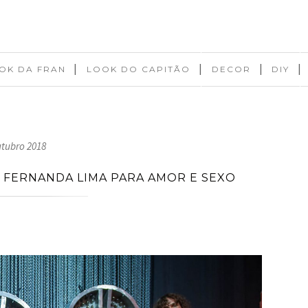
|
|
|
|
OK DA FRAN
LOOK DO CAPITÃO
DECOR
DIY
utubro 2018
E FERNANDA LIMA PARA AMOR E SEXO