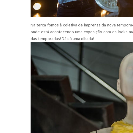
Na terça fomos à coletiva de imprensa da nova temporada
onde está acontecendo uma exposição com os looks mai
das temporadas! Dá só uma olhada!