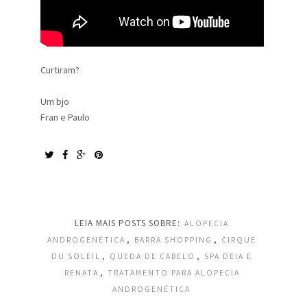
Curtiram?
Um bjo
Fran e Paulo
LEIA MAIS POSTS SOBRE:
ALOPECIA
,
,
ANDROGENÉTICA
BARRA SHOPPING
CIRQUE
,
,
DU SOLEIL
QUEDA DE CABELO
SPA DEIA E
,
RENATA
TRATAMENTO PARA ALOPECIA
ANDROGENÉTICA