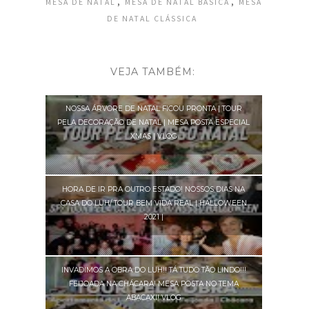
,
,
MESA DE NATAL
MESA DE NATAL BÁSICA
MESA
DE NATAL CLÁSSICA
VEJA TAMBÉM:
NOSSA ÁRVORE DE NATAL FICOU PRONTA | TOUR
PELA DECORAÇÃO DE NATAL | MESA POSTA ESPECIAL
XMAS | VLOG
HORA DE IR PRA OUTRO ESTADO! NOSSOS DIAS NA
CASA DO LUH/ TOUR BEM VIDA REAL | HALLOWEEN
2021 |
INVADIMOS A OBRA DO LUH!! TÁ TUDO TÃO LINDO!!!
FEIJOADA NA CHÁCARA! MESA POSTA NO TEMA
ABACAXI! VLOG