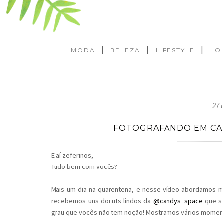
|
|
|
MODA
BELEZA
LIFESTYLE
LO
27 
FOTOGRAFANDO EM CA
E aí zeferinos,
Tudo bem com vocês?
Mais um dia na quarentena, e nesse vídeo abordamos mu
recebemos uns donuts lindos da
@candys_space
que sã
grau que vocês não tem noção! Mostramos vários momen