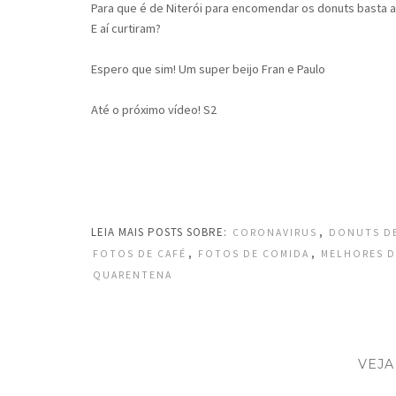
Para que é de Niterói para encomendar os donuts basta 
E aí curtiram?
Espero que sim! Um super beijo Fran e Paulo
Até o próximo vídeo! S2
LEIA MAIS POSTS SOBRE:
,
CORONAVIRUS
DONUTS DE
,
,
FOTOS DE CAFÉ
FOTOS DE COMIDA
MELHORES D
QUARENTENA
VEJA
COMPRAS DE MERCADO |