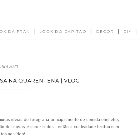
|
|
|
|
OK DA FRAN
LOOK DO CAPITÃO
DECOR
DIY
abril 2020
SA NA QUARENTENA | VLOG
itas ideias de fotografia principalmente de comida ehehehe,
o deliciosos e super lindos... então a criatividade brotou num
tos no vídeo!