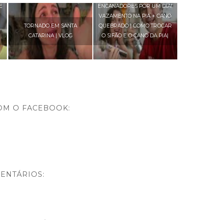
E
ENCANADORES POR UM DIA!
VAZAMENTO NA PIA + CANO
TORNADO EM SANTA
QUEBRADO | COMO TROCAR
CATARINA | VLOG
O SIFÃO E O CANO DA PIA|
OM O FACEBOOK:
ENTÁRIOS: