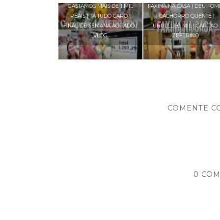
GASTAMOS MAIS DE 1 MIL
FAXINA NA CASA | DEU FOM
REAIS | TÁ TUDO CARO |
| CACHORRO QUENTE |
FINAL DE SEMANA AGITADO |
UHULLL 93 MIL | CAPITAO
VLOG
ZEFERINO
COMENTE C
0 COM