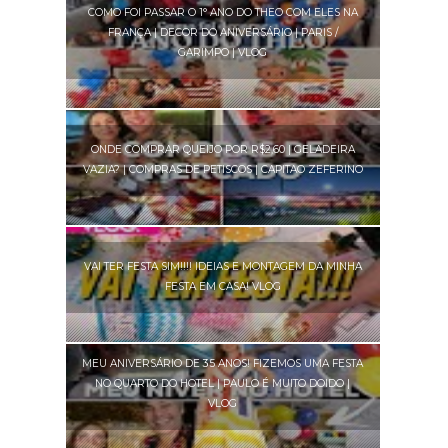
COMO FOI PASSAR O 1° ANO DO THEO COM ELES NA
FRANÇA | DECOR DO ANIVERSÁRIO | PARIS /
GARIMPO | VLOG
ONDE COMPRAR QUEIJO POR R$2,60 | GELADEIRA
VAZIA? | COMPRAS DE PETISCOS | CAPITAO ZEFERINO
VAI TER FESTA SIM!!!! IDEIAS E MONTAGEM DA MINHA
FESTA EM CASA! VLOG
MEU ANIVERSÁRIO DE 35 ANOS! FIZEMOS UMA FESTA
NO QUARTO DO HOTEL | PAULO É MUITO DOIDO |
VLOG