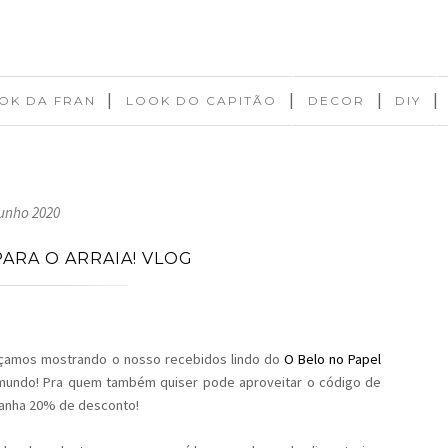
|
|
|
|
OK DA FRAN
LOOK DO CAPITÃO
DECOR
DIY
junho 2020
ARA O ARRAIA! VLOG
eçamos mostrando o nosso recebidos lindo do
O Belo no Papel
 mundo! Pra quem também quiser pode aproveitar o código de
anha 20% de desconto!