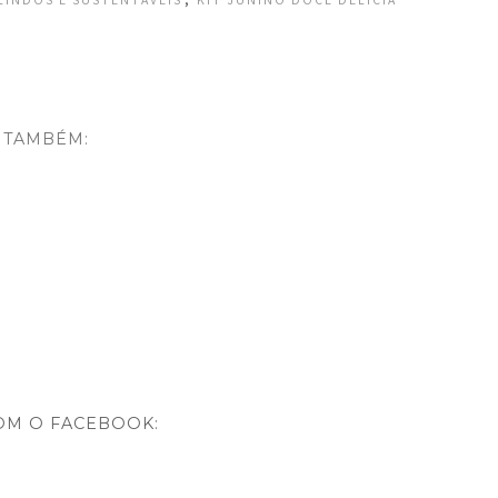
LINDOS E SUSTENTÁVEIS
KIT JUNINO DOCE DELICIA
 TAMBÉM:
OM O FACEBOOK: