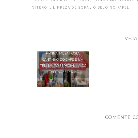
FOCO CLEAN RIO E NITEROI
JOGOS AMERICANOS 
,
,
NITEROI
LIMPEZA DE SOFÁ
O BELO NO PAPEL
VEJA
FAXINA, MESA POSTA,
CANTINHO DO CAFÉ E UM
ITEM MUITO ESPECIAL | VLOG
| CAPITAOZEFERINO
COMENTE C