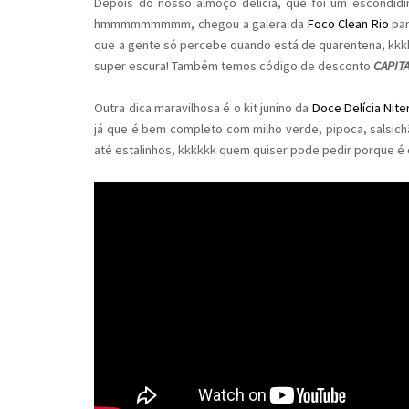
Depois do nosso almoço delícia, que foi um escondidi
hmmmmmmmmm, chegou a galera da
Foco Clean Rio
par
que a gente só percebe quando está de quarentena, kkkkk
super escura! Também temos código de desconto
CAPIT
Outra dica maravilhosa é o kit junino da
Doce Delícia Nite
já que é bem completo com milho verde, pipoca, salsich
até estalinhos, kkkkkk quem quiser pode pedir porque é 