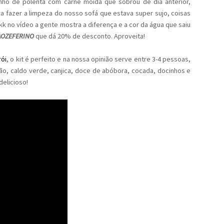
nho de polenta com carne moída que sobrou de dia anterior,
a fazer a limpeza do nosso sofá que estava super sujo, coisas
 no vídeo a gente mostra a diferença e a cor da água que saiu
AOZEFERINO
que dá 20% de desconto. Aproveita!
rói
, o kit é perfeito e na nossa opinião serve entre 3-4 pessoas,
ão, caldo verde, canjica, doce de abóbora, cocada, docinhos e
delicioso!