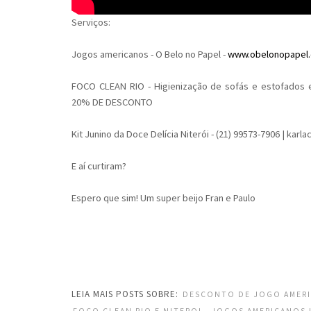
Serviços:
Jogos americanos - O Belo no Papel -
www.obelonopapel.
FOCO CLEAN RIO - Higienização de sofás e estofados 
20% DE DESCONTO
Kit Junino da Doce Delícia Niterói - (21) 99573-7906 | ka
E aí curtiram?
Espero que sim! Um super beijo Fran e Paulo
LEIA MAIS POSTS SOBRE:
DESCONTO DE JOGO AMER
,