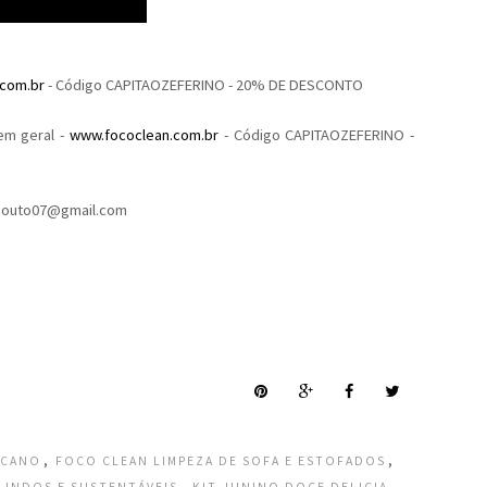
com.br
- Código CAPITAOZEFERINO - 20% DE DESCONTO
em geral -
www.fococlean.com.br
- Código CAPITAOZEFERINO -
rlacouto07@gmail.com
,
,
ICANO
FOCO CLEAN LIMPEZA DE SOFA E ESTOFADOS
,