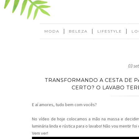
|
|
|
MODA
BELEZA
LIFESTYLE
LO
03 se
TRANSFORMANDO A CESTA DE PA
CERTO? O LAVABO TE
E aí amores, tudo bem com vocês?
No vídeo de hoje colocamos a mão na massa e decidim
luminária linda e rústica para o lavabo! Não vou mentir foi
Vem ver!