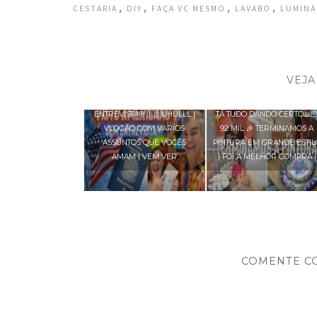
,
,
,
,
CESTARIA
DIY
FAÇA VC MESMO
LAVABO
LUMINA
VEJA
VISTO AMERICANO SEM
ENTREVISTA!!! 🇺🇸UHULLL |
TÁ TUDO DANDO CERTO🙏
VLOGÃO COM VARIOS
92 MIL 🎉 TERMINAMOS A
ASSUNTOS QUE VOCÊS
PINTURA EM GRANDE ESTIL
AMAM | VEM VER
| FOI A MELHOR COMPRA |
COMENTE C