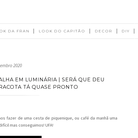
|
|
|
|
OK DA FRAN
LOOK DO CAPITÃO
DECOR
DIY
tembro 2020
LHA EM LUMINÁRIA | SERÁ QUE DEU
RRACOTA TÁ QUASE PRONTO
os fazer de uma cesta de piquenique, ou café da manhã uma
 difícil mas conseguimos! UFA!