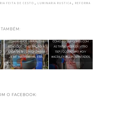
,
,
RIA FEITA DE CESTO
LUMINARIA RUSTICA
REFORMA
 TAMBÉM:

COMPRAMOS UMA ALEXA
COMO PINTAR COPOS COM
ECHO DOT - 3ª GERAÇÃO| A
AS TINTAS ACRILEX VITRO
O
SAGA DA TV | DIY DA JARRA
150° | GOSTARAM? #DIY
E MT MAIS!!! 99 MIL EBA
#ACRILEX #COPOSPINTADOS
OM O FACEBOOK: