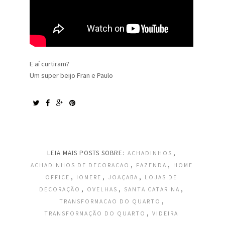
E aí curtiram?
Um super beijo Fran e Paulo
LEIA MAIS POSTS SOBRE:
,
ACHADINHOS
,
,
ACHADINHOS DE DECORACAO
FAZENDA
HOME
,
,
,
OFFICE
IOMERE
JOAÇABA
LOJAS DE
,
,
,
DECORAÇÃO
OVELHAS
SANTA CATARINA
,
TRANSFORMACAO DO QUARTO
,
TRANSFORMAÇÃO DO QUARTO
VIDEIRA