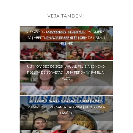
VEJA TAMBÉM:
VLOGÃO DO NOSSO NATAL | FOMOS PARA IOMERÊ-
SC | ABERTURA DOS PRESENTES | CEIA DE NATAL |
VEM VER
ÚLTIMO VÍDEO DE 2025! UHULLL FELIZ ANO NOVO!
RECEITA DE SORVETÃO | UMA PERDA NA FAMÍLIA |
VLOG
FUI OBRIGADA A TIRAR A MAQUIAGEM | FOMOS
VIAJAR | IOMERÊ- SANTA CATARINA | VLOG COM A
FAMÍLIA