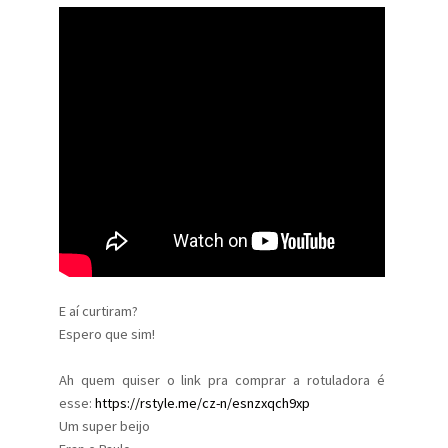
E aí curtiram?
Espero que sim!
Ah quem quiser o link pra comprar a rotuladora é
esse:
https://rstyle.me/cz-n/esnzxqch9xp
Um super beijo