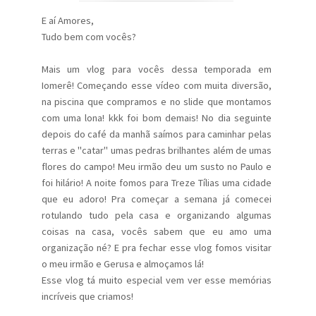
E aí Amores,
Tudo bem com vocês?
Mais um vlog para vocês dessa temporada em
Iomerê! Começando esse vídeo com muita diversão,
na piscina que compramos e no slide que montamos
com uma lona! kkk foi bom demais! No dia seguinte
depois do café da manhã saímos para caminhar pelas
terras e "catar" umas pedras brilhantes além de umas
flores do campo! Meu irmão deu um susto no Paulo e
foi hilário! A noite fomos para Treze Tílias uma cidade
que eu adoro! Pra começar a semana já comecei
rotulando tudo pela casa e organizando algumas
coisas na casa, vocês sabem que eu amo uma
organização né? E pra fechar esse vlog fomos visitar
o meu irmão e Gerusa e almoçamos lá!
Esse vlog tá muito especial vem ver esse memórias
incríveis que criamos!