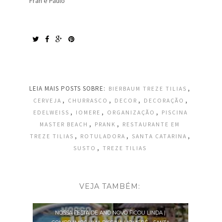
Fran e Paulo
LEIA MAIS POSTS SOBRE:
,
BIERBAUM TREZE TILIAS
,
,
,
,
CERVEJA
CHURRASCO
DECOR
DECORAÇÃO
,
,
,
EDELWEISS
IOMERE
ORGANIZAÇÃO
PISCINA
,
,
MASTER BEACH
PRANK
RESTAURANTE EM
,
,
,
TREZE TILIAS
ROTULADORA
SANTA CATARINA
,
SUSTO
TREZE TILIAS
VEJA TAMBÉM:
NOSSA FESTA DE ANO NOVO FICOU LINDA |