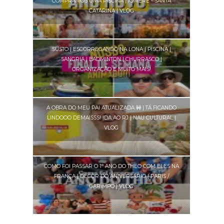
COMPRAMOS UMA PISCINA | IOMERÊ - SANTA
CATARINA | VLOG
SUSTO | ESCORREGANDO NA LONA | PISCINA |
SANGRIA | BADMINTON | CHURRASCO |
ORGANIZAÇÃO E MUITO MAIS!
A OBRA DO MEU PAI ATUALIZADA 🚧 | TÁ FICANDO
LINDOOO DEMAISSS! IDA AO RJ | NAU CULTURAL |
VLOG
COMO FOI PASSAR O 1° ANO DO THEO COM ELES NA
FRANÇA | DECOR DO ANIVERSÁRIO | PARIS /
GARIMPO | VLOG