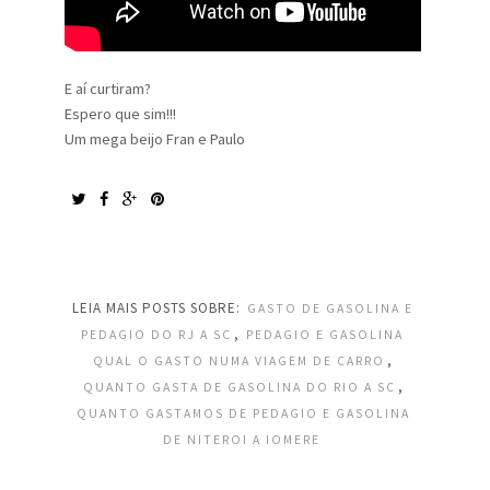
E aí curtiram?
Espero que sim!!!
Um mega beijo Fran e Paulo
LEIA MAIS POSTS SOBRE:
GASTO DE GASOLINA E
,
PEDAGIO DO RJ A SC
PEDAGIO E GASOLINA
,
QUAL O GASTO NUMA VIAGEM DE CARRO
,
QUANTO GASTA DE GASOLINA DO RIO A SC
QUANTO GASTAMOS DE PEDAGIO E GASOLINA
DE NITEROI A IOMERE