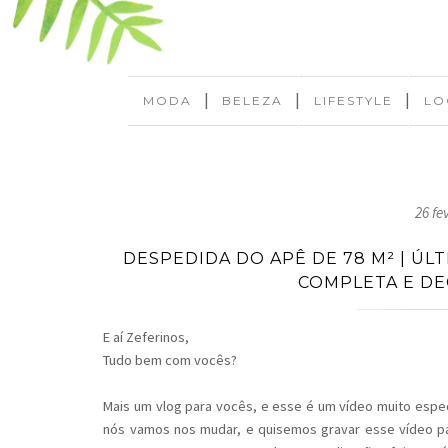
|
|
|
MODA
BELEZA
LIFESTYLE
LO
26 fe
DESPEDIDA DO APÊ DE 78 M² | Ú
COMPLETA E DE
E aí Zeferinos,
Tudo bem com vocês?
Mais um vlog para vocês, e esse é um vídeo muito especi
nós vamos nos mudar, e quisemos gravar esse vídeo par