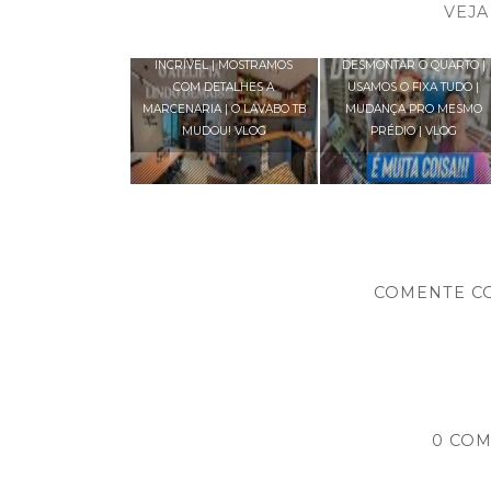
VEJA
O ATELIÊ DE CERÂMICA TÁ
A MARCENARIA COMEÇOU 
INCRÍVEL | MOSTRAMOS
DESMONTAR O QUARTO |
COM DETALHES A
USAMOS O FIXA TUDO |
MARCENARIA | O LAVABO TB
MUDANÇA PRO MESMO
MUDOU! VLOG
PRÉDIO | VLOG
COMENTE C
0 COM