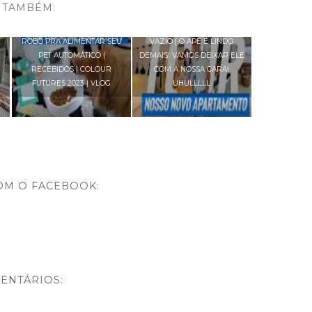
 TAMBÉM:
A
DECORANDO A CASA 🏡 |
TOUR PELO APARTAMENTO
ROBÔ PRA ALIMENTAR SEU
VAZIO | O APÊ É LINDO
PET AUTOMÁTICO |
DEMAIS! VAMOS DEIXAR ELE
RECEBIDOS | COLOUR
COM A NOSSA CARA!
FUTURES 2023 | VLOG
UHULLLLL
OM O FACEBOOK:
ENTÁRIOS: