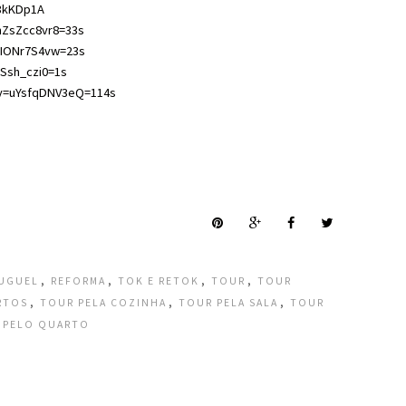
53kKDp1A
mZsZcc8vr8=33s
_IIONr7S4vw=23s
cSsh_czi0=1s
?v=uYsfqDNV3eQ=114s
,
,
,
,
LUGUEL
REFORMA
TOK E RETOK
TOUR
TOUR
,
,
,
RTOS
TOUR PELA COZINHA
TOUR PELA SALA
TOUR
 PELO QUARTO