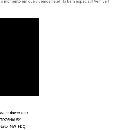
é o momento em que vivemos nele!!! Tá bem especial!!! Vem ver!
znNE5lUkmY=783s
WYTDZ6NbU5Y
v=tatb_MW_FDQ