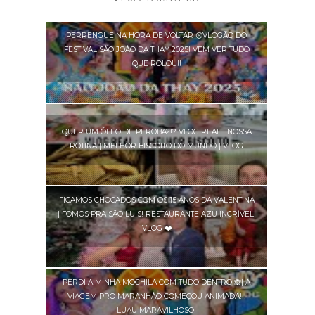
PERRENGUE NA HORA DE VOLTAR 😫VLOGÃO DO
FESTIVAL SÃO JOÃO DA THAY 2025! VEM VER TUDO
QUE ROLOU!!
QUER UM ÓLEO DE PEROBA?!? VLOG REAL | NOSSA
ROTINA | MELHOR BISCOITO DO MUNDO | VLOG
FICAMOS CHOCADOS COM OS 15 ANOS DA VALENTINA
| FOMOS PRA SÃO LUÍS! RESTAURANTE AZU INCRÍVEL!
VLOG ❤️
PERDI A MINHA MOCHILA COM TUDO DENTRO 🙈| A
VIAGEM PRO MARANHÃO COMEÇOU ANIMADA!!!
LUAU MARAVILHOSO!