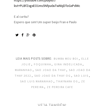
https://youtube.com/playlist?
list=PLBfZxgxEO1ms5Nfpu0uTwhbjDToGxPdWc
E aí curtiu?
Espero que sim! Um super beijo Fran e Paulo
LEIA MAIS POSTS SOBRE:
,
BUMBA MEU BOI
ELLE
,
,
,
JOLIE
FOQUINHA
GINA INDELICADA
,
,
MARANHAO
SAO JOAO DA THAY
SAO JOAO DA
,
,
,
THAY 2022
SAO JOAO DA THAY OG
SAO LUIS
,
,
SAO LUIS MARANHAO
THAYNARA OG
ZE
,
PEREIRA
ZE PEREIRA CAFE
VEJA TAMBÉM: