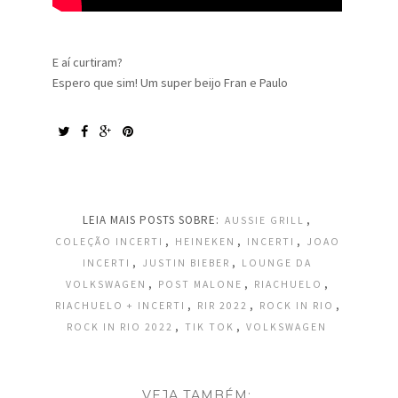
E aí curtiram?
Espero que sim! Um super beijo Fran e Paulo
LEIA MAIS POSTS SOBRE:
,
AUSSIE GRILL
,
,
,
COLEÇÃO INCERTI
HEINEKEN
INCERTI
JOAO
,
,
INCERTI
JUSTIN BIEBER
LOUNGE DA
,
,
,
VOLKSWAGEN
POST MALONE
RIACHUELO
,
,
,
RIACHUELO + INCERTI
RIR 2022
ROCK IN RIO
,
,
ROCK IN RIO 2022
TIK TOK
VOLKSWAGEN
VEJA TAMBÉM: