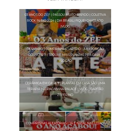
03 ANOS DO ZEF | PASSOU MUITO RÁPIDO | COLETIVA
ROCK IN RIO 2024 | DIA BRASIL| FIQUEI CHATEADO
|VLOG
DESABAFO | COMPRINHAS | ARTRIO | A EXPOSIÇÃO
DO INCERTI | TROUXE MAIS PLANTAS PRA CASA |
VLOGÃO
CERÂMICA EM CASA 🌴| PLANTAS EM CASA SÃO UMA
TERAPIA | COPACABANA PALACE | VLOG | CAPITÃO
ZEFERINO
COMPRINHAS ALEATÓRIAS | JÁ É NATAL NAS LOJAS!
DESABAFO! VLOG