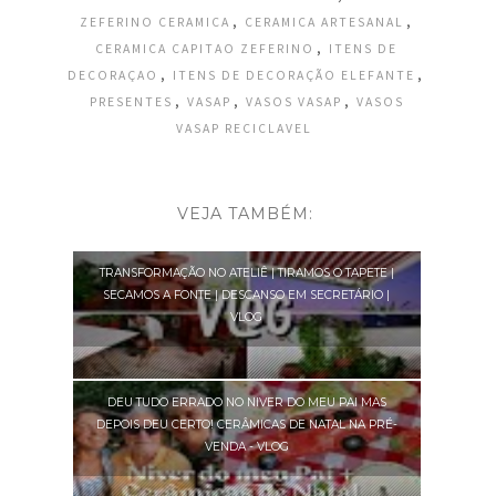
,
,
ZEFERINO CERAMICA
CERAMICA ARTESANAL
,
CERAMICA CAPITAO ZEFERINO
ITENS DE
,
,
DECORAÇAO
ITENS DE DECORAÇÃO ELEFANTE
,
,
,
PRESENTES
VASAP
VASOS VASAP
VASOS
VASAP RECICLAVEL
VEJA TAMBÉM:
TRANSFORMAÇÃO NO ATELIÊ | TIRAMOS O TAPETE |
SECAMOS A FONTE | DESCANSO EM SECRETÁRIO |
VLOG
DEU TUDO ERRADO NO NIVER DO MEU PAI MAS
DEPOIS DEU CERTO! CERÂMICAS DE NATAL NA PRÉ-
VENDA - VLOG