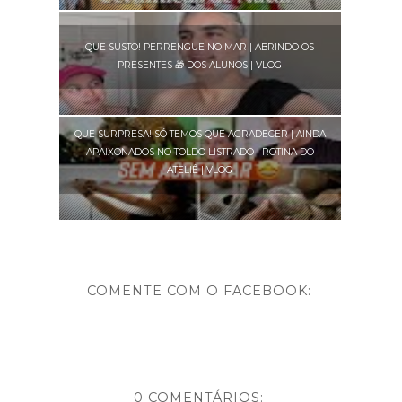
QUE SUSTO! PERRENGUE NO MAR | ABRINDO OS
PRESENTES 🎁 DOS ALUNOS | VLOG
QUE SURPRESA! SÓ TEMOS QUE AGRADECER | AINDA
APAIXONADOS NO TOLDO LISTRADO | ROTINA DO
ATELIÊ | VLOG
COMENTE COM O FACEBOOK:
0 COMENTÁRIOS: