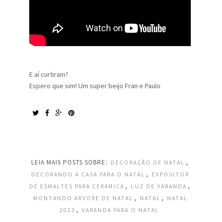
E aí curtiram?
Espero que sim! Um super beijo Fran e Paulo
LEIA MAIS POSTS SOBRE:
,
DECORAÇÃO DE NATAL
,
DECORANDO A CASA PARA O NATAL
EXPOSITOR
,
,
DE ESMALTES PARA CERAMICA
LUZ DE VARANDA
,
,
MONTANDO ARVORE DE NATAL
NATAL
NATAL
,
2023
VARANDA PARA O NATAL