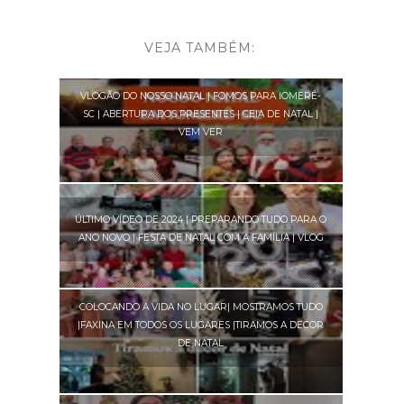
VEJA TAMBÉM:
VLOGÃO DO NOSSO NATAL | FOMOS PARA IOMERÊ-
SC | ABERTURA DOS PRESENTES | CEIA DE NATAL |
VEM VER
ÚLTIMO VÍDEO DE 2024 | PREPARANDO TUDO PARA O
ANO NOVO | FESTA DE NATAL COM A FAMÍLIA | VLOG
COLOCANDO A VIDA NO LUGAR| MOSTRAMOS TUDO
|FAXINA EM TODOS OS LUGARES |TIRAMOS A DECOR
DE NATAL