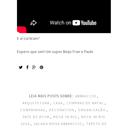
E aí curtiram?
Espero que sim! Um super Beijo Fran e Paulo
LEIA MAIS POSTS SOBRE:
,
ABBRACCIO
,
,
,
ARQUITETURA
CASA
COMPRAS DE NATAL
,
,
,
COMPRINHAS
DECORATION
ORGANIZAÇÃO
,
,
PATE DE ATUM
ROCK IN RIO
ROCK IN RIO
,
,
2024
SALADA NOVA ABBRACCIO
TAPETE DE