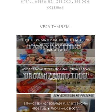
,
,
,
NATAL
WESTWING
ZEE DOG
ZEE DOG
COLEIRAS
VEJA TAMBÉM:
COMO FOI PASSAR O 1° ANO DO THEO COM ELES NA
FRANÇA | DECOR DO ANIVERSÁRIO | PARIS /
GARIMPO | VLOG
NOSSA CASA VAI SE TRANSFORMAR | ORGANIZAÇÃO
GERAL | DICAS | ACHADINHOS DE NATAL EM LOJAS
BARATINHAS
ESTAMOS SEM ACREDITAR😱 MAIS A NOSSA CARA
IMPOSSÍVEL!🌵 FRIDA KAHLO BIOGRA...