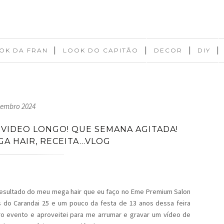
|
|
|
|
OK DA FRAN
LOOK DO CAPITÃO
DECOR
DIY
tembro 2024
VIDEO LONGO! QUE SEMANA AGITADA!
GA HAIR, RECEITA…VLOG
resultado do meu mega hair que eu faço no Eme Premium Salon
 do Carandai 25 e um pouco da festa de 13 anos dessa feira
tro evento e aproveitei para me arrumar e gravar um vídeo de