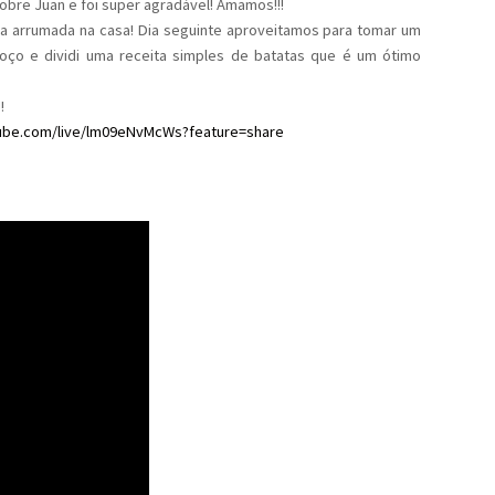
obre Juan e foi super agradável! Amamos!!!
a arrumada na casa! Dia seguinte aproveitamos para tomar um
moço e dividi uma receita simples de batatas que é um ótimo
!
tube.com/live/lm09eNvMcWs?feature=share