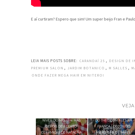
E aí curtiram? Espero que sim! Um super beijo Fran e Paul
LEIA MAIS POSTS SOBRE:
,
CARANDAÍ 25
DESIGN DE 
,
,
,
PREMIUM SALON
JARDIM BOTANICO
M SALLES
M
ONDE FAZER MEGA HAIR EM NITEROI
VEJA
DEU TUDO ERRADO NO
COMO FOI PASSAR O 1° AN
NIVER DO MEU PAI MAS
DO THEO COM ELES NA
DEPOIS DEU CERTO!
FRANÇA | DECOR DO
CERÂMICAS DE NATAL NA
ANIVERSÁRIO | PARIS /