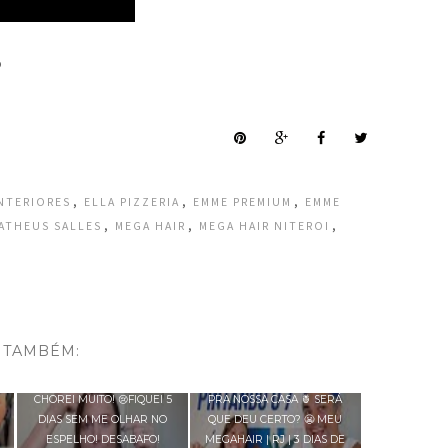
o
,
,
,
INTERIORES
ELLA PIZZERIA
EMME PREMIUM
EMME
,
,
,
ATHEUS SALLES
MEGA HAIR
MEGA HAIR NITEROI
 TAMBÉM:
O
VAMOS PINTAR UM QUADRO
CHOREI MUITO! 😢FIQUEI 5
PRA NOSSA CASA 🍍 SERÁ
DIAS SEM ME OLHAR NO
QUE DEU CERTO? 😬 MEU
ESPELHO! DESABAFO!
MEGAHAIR | RJ | 3 DIAS DE