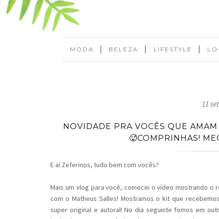
|
|
|
MODA
BELEZA
LIFESTYLE
LO
11 se
NOVIDADE PRA VOCÊS QUE AMAM 
🥵COMPRINHAS! ME
E aí Zeferinos, tudo bem com vocês?
Mais um vlog para você, comecei o vídeo mostrando o 
com o Matheus Salles! Mostramos o kit que recebemos
super original e autoral! No dia seguinte fomos em ou