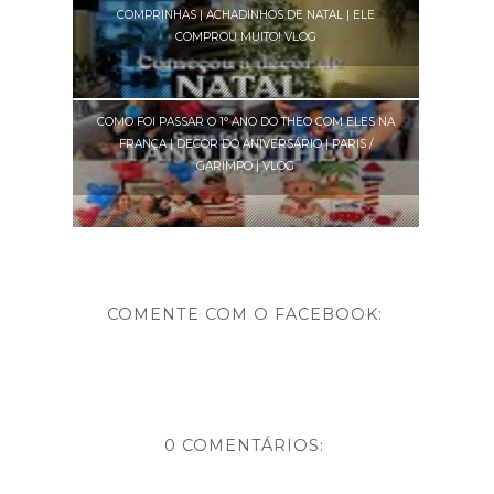
COMPRINHAS | ACHADINHOS DE NATAL | ELE
COMPROU MUITO! VLOG
COMO FOI PASSAR O 1° ANO DO THEO COM ELES NA
FRANÇA | DECOR DO ANIVERSÁRIO | PARIS /
GARIMPO | VLOG
COMENTE COM O FACEBOOK:
0 COMENTÁRIOS: