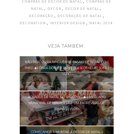
,
COMPRAS DE DECOR DE NATAL
COMPRAS DE
,
,
,
NATAL
DECOR
DECOR DE NATAL
,
,
DECORAÇÃO
DECORAÇÃO DE NATAL
,
,
DECORATION
INTERIOR DESIGN
NATAL 2024
VEJA TAMBÉM:
NÃO INDICO PRA NINGUÉM 🤯 ENSAIO DE NATAL COM
THEO 🎄| OBRA DO MEU PAI | ELE ESCOLHEU O SOFÁ |
VLOG
ACHADOS DE NATAL NO SHOPPING 🎄 | MERCADO
MUNICIPAL DE NITERÓI | FIZ UM ENTREVERO DE
PINHÃO | VLOG
COMEÇAMOS A MONTAR A DECOR DE NATAL |