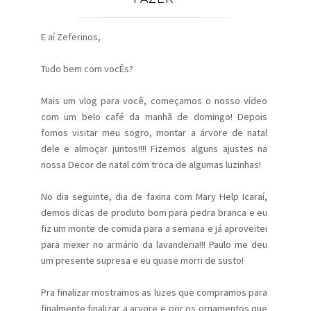
E aí Zeferinos,
Tudo bem com vocÊs?
Mais um vlog para você, começamos o nosso vídeo
com um belo café da manhã de domingo! Depois
fomos visitar meu sogro, montar a árvore de natal
dele e almoçar juntos!!!! Fizemos alguns ajustes na
nossa Decor de natal com troca de algumas luzinhas!
No dia seguinte, dia de faxina com Mary Help Icaraí,
demos dicas de produto bom para pedra branca e eu
fiz um monte de comida para a semana e já aproveitei
para mexer no armário da lavanderia!!! Paulo me deu
um presente supresa e eu quase morri de susto!
Pra finalizar mostramos as luzes que compramos para
finalmente finalizar a arvore e por os ornamentos que