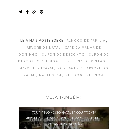
LEIA MAIS POSTS SOBRE:
,
ALMOÇO DE FAMILIA
,
ARVORE DE NATAL
CAFE DA MANHA DE
,
,
DOMINGO
CUPOM DE DESCONTO
CUPOM DE
,
,
DESCONTO ZEE NOW
LUZ DE NATAL VINTAGE
,
MARY HELP ICARAI
MONTAGEM DE ARVORE DO
,
,
,
NATAL
NATAL 2024
ZEE DOG
ZEE NOW
VEJA TAMBÉM:
TOUR PELO NOSSO NATAL | FICOU PRONTA
FINALMENTE NOSSA ARVORE | UMA OBRA NO MEIO
DO CAMINHO | VLOGÃO