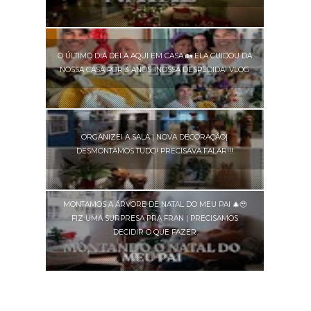
O ÚLTIMO DIA DELA AQUI EM CASA 🏡 ELA CUIDOU DA
NOSSA CASA POR 3 ANOS…NOSSA DESPEDIDA! VLOG
ORGANIZEI A SALA | NOVA DECORAÇÃO|
DESMONTAMOS TUDO! PRECISAVA FALAR!!!
MONTAMOS A ÁRVORE DE NATAL DO MEU PAI 🎄🥹
FIZ UMA SURPRESA PRA FRAN | PRECISAMOS
DECIDIR O QUE FAZER