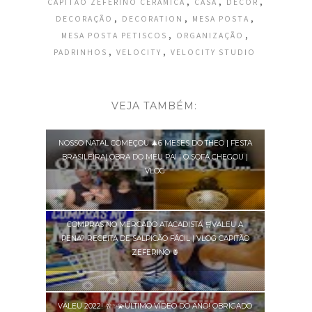
,
,
,
CAPITÃO ZEFERINO CERAMICA
CASA
DECOR
,
,
,
DECORAÇÃO
DECORATION
MESA POSTA
,
,
MESA POSTA PETISCOS
ORGANIZAÇÃO
,
,
PADRINHOS
VELOCITY
VELOCITY STUDIO
VEJA TAMBÉM:
NOSSO NATAL COMEÇOU 🎄6 MESES DO THEO | FESTA
BRASILEIRA| OBRA DO MEU PAI | O SOFÁ CHEGOU |
VLOG
COMPRAS NO MERCADO ATACADISTA 🛒VALEU A
PENA? RECEITA DE SALPICÃO FÁCIL | VLOG CAPITÃO
ZEFERINO 🍍
VALEU 2022! 🥂✨💫ÚLTIMO VÍDEO DO ANO! OBRIGADO