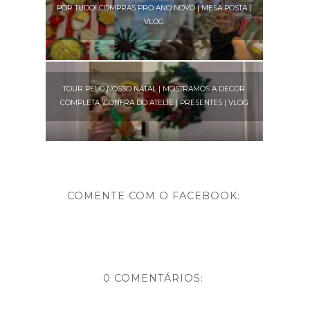
POR TUDO! COMPRAS PRO ANO NOVO | MESA POSTA |
VLOG
TOUR PELO NOSSO NATAL | MOSTRAMOS A DECOR
COMPLETA \CONFRA DO ATELIE | PRESENTES | VLOG
COMENTE COM O FACEBOOK:
0 COMENTÁRIOS: