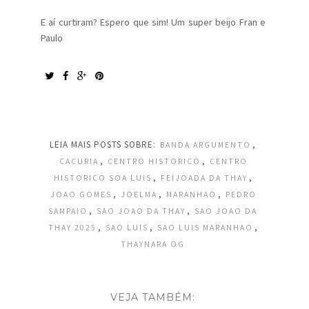
E aí curtiram? Espero que sim! Um super beijo Fran e
Paulo
LEIA MAIS POSTS SOBRE:
,
BANDA ARGUMENTO
,
,
CACURIA
CENTRO HISTORICO
CENTRO
,
,
HISTORICO SOA LUIS
FEIJOADA DA THAY
,
,
,
JOAO GOMES
JOELMA
MARANHAO
PEDRO
,
,
SAMPAIO
SAO JOAO DA THAY
SAO JOAO DA
,
,
,
THAY 2025
SAO LUIS
SAO LUIS MARANHAO
THAYNARA OG
VEJA TAMBÉM: