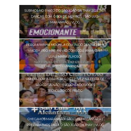
SUBIMOS NO PALCO DO SÃO JOÃO DA THAY 2023 PRA
DANÇAR COM O BOI DE MORROS | SÃO LUÍS-
MARANHÃO | VLOG
PERDI A MINHA MOCHILA COM TUDO DENTRO 🙈| A
VIAGEM PRO MARANHÃO COMEÇOU ANIMADA!!!
LUAU MARAVILHOSO!
UM DIA COM A THAYNARA OG | 1ª VEZ NA FEIRA DE
SÃO CRISTOVÃO | ESCOLHENDO LOOKS
TECNOLÓGICOS | VLOG
CHEGAMOS MARANHÃO! SÃO LUÍS / ALCÂNTARA |
PREPARATIVOS PARA O SÃO JOÃO DA THAY | VLOG