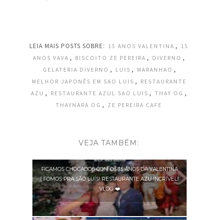
LEIA MAIS POSTS SOBRE:
,
15 ANOS VALENTINA
15
,
,
,
ANOS VAVA
BISCOITO ZE PEREIRA
DIVERNO
,
,
,
GELATERIA DIVERNO
LUIS
MARANHAO
,
MELHOR JAPONÊS EM SAO LUIS
RESTAURANTE
,
,
,
AZU
RESTAURANTE AZUL SAO LUIS
THAY OG
,
THAYNARA OG
ZE PEREIRA CAFE
VEJA TAMBÉM:
FICAMOS CHOCADOS COM OS 15 ANOS DA VALENTINA
| FOMOS PRA SÃO LUÍS! RESTAURANTE AZU INCRÍVEL!
VLOG ❤️