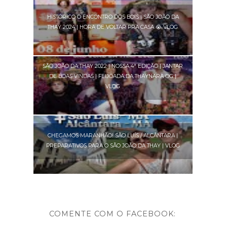
HISTÓRICO O ENCONTRO DOS BOIS | SÃO JOÃO DA
THAY 2024 | HORA DE VOLTAR PRA CASA 😭 VLOG
SÃO JOÃO DA THAY 2022 | NOSSA 4ª EDIÇÃO | JANTAR
DE BOAS VINDAS | FEIJOADA DA THAYNARA OG |
VLOG
CHEGAMOS MARANHÃO! SÃO LUÍS / ALCÂNTARA |
PREPARATIVOS PARA O SÃO JOÃO DA THAY | VLOG
COMENTE COM O FACEBOOK: