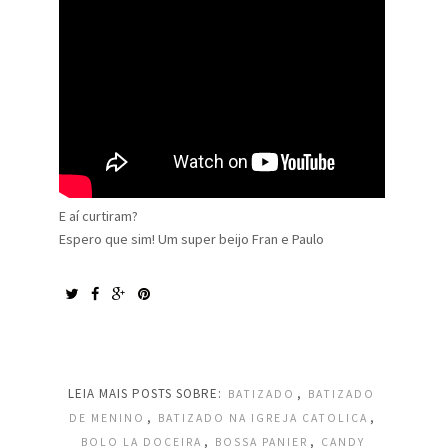
E aí curtiram?
Espero que sim! Um super beijo Fran e Paulo
LEIA MAIS POSTS SOBRE:
,
BATIZADO
BATIZADO
,
,
DE MENINO
BATIZADO NA IGREJA CATOLICA
,
,
BOLO LA DOCEIRA
BOSSA PANIER
CANDY