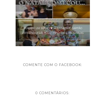
BRASILEIRA| OBRA DO MEU PAI | O SOFÁ CHEGOU |
VLOG
REALIZEI UM SONHO 🧡 NOSSO ATELIÊ CAPITÃO
ZEFERINO CERÂMICA COMPLETOU 2 ANOS | VLOG
COMENTE COM O FACEBOOK:
0 COMENTÁRIOS: