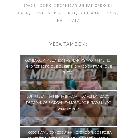
,
SPACE
COMO ORGANIZAR UM BATIZADO EM
,
,
,
CASA
DONUTS EM NITEROI
GIULIANA FLORES
MATTINATA
VEJA TAMBÉM:
COMEÇOU A MUDANÇA | AS PLANTAS VÃO PRIMEIRO |
NÃO ACREDITO QUE QUEBREI O VASO DA FRAN | QUE
SUSTO!!!
SURPRESA PRA MINHA IRMÃ😭THEO FOI BATIZADO!
DECORAMOS E ORGANIZAMOS TUDO E FICOU LINDO
DEMAIS!! VLOG
NOSSO NATAL COMEÇOU 🎄6 MESES DO THEO | FESTA