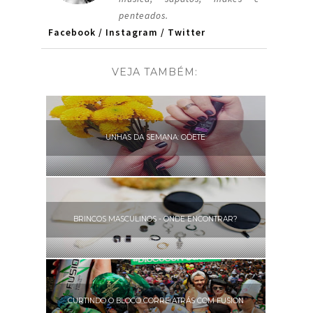
penteados.
Facebook
/
Instagram
/
Twitter
VEJA TAMBÉM:
UNHAS DA SEMANA: ODETE
BRINCOS MASCULINOS - ONDE ENCONTRAR?
CURTINDO O BLOCO CORRE ATRÁS COM FUSION