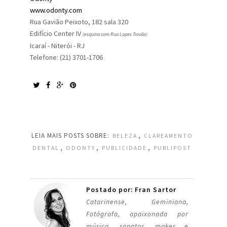
www.odonty.com
Rua Gavião Peixoto, 182 sala 320
Edifício Center IV
(esquina com Rua Lopes Trovão)
Icaraí - Niterói - RJ
Telefone: (21) 3701-1706​
LEIA MAIS POSTS SOBRE:
,
BELEZA
CLAREAMENTO
,
,
,
DENTAL
ODONTY
PUBLICIDADE
PUBLIPOST
Postado por: Fran Sartor
Catarinense, Geminiana,
Fotógrafa, apaixonada por
música, sapatos, makes e