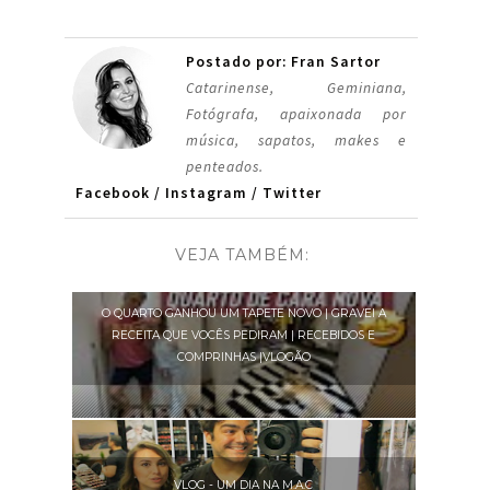
Postado por: Fran Sartor
Catarinense, Geminiana,
Fotógrafa, apaixonada por
música, sapatos, makes e
penteados.
Facebook
/
Instagram
/
Twitter
VEJA TAMBÉM:
O QUARTO GANHOU UM TAPETE NOVO | GRAVEI A
RECEITA QUE VOCÊS PEDIRAM | RECEBIDOS E
COMPRINHAS |VLOGÃO
VLOG - UM DIA NA M.A.C