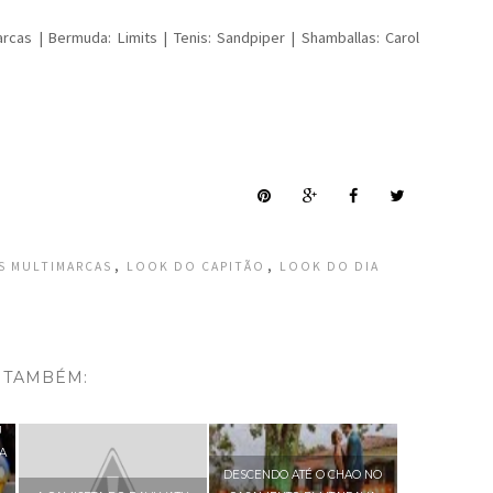
rcas | Bermuda: Limits | Tenis: Sandpiper | Shamballas: Carol
,
,
S MULTIMARCAS
LOOK DO CAPITÃO
LOOK DO DIA
 TAMBÉM:
U
A
DESCENDO ATÉ O CHAO NO