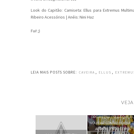
Look do Capitão: Camiseta: Ellus para Extremus Multima
Ribeiro Acessórios | Anéis: Nini Haz
Fui! ;)
LEIA MAIS POSTS SOBRE:
,
,
CAVEIRA
ELLUS
EXTREMU
VEJA
MUITA COISA PRA
ORGANIZAR | SERÁ QUE E
VOU DAR CONTA?! | O QUE T
ACONTECENDO COM A