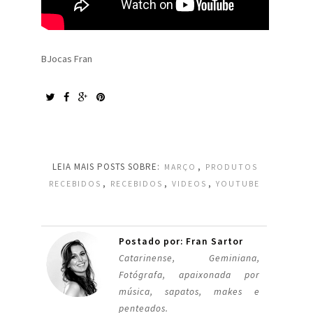
BJocas Fran
LEIA MAIS POSTS SOBRE:
,
MARÇO
PRODUTOS
,
,
,
RECEBIDOS
RECEBIDOS
VIDEOS
YOUTUBE
Postado por: Fran Sartor
Catarinense, Geminiana,
Fotógrafa, apaixonada por
música, sapatos, makes e
penteados.