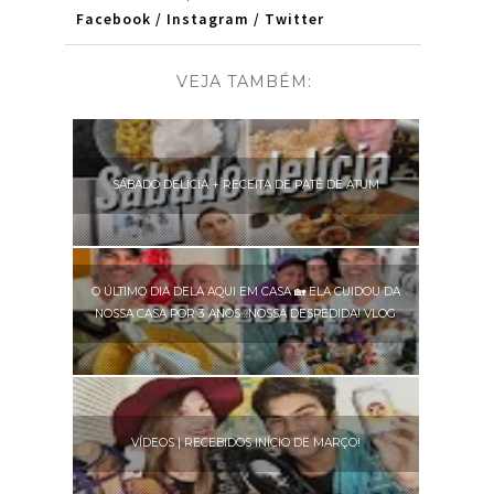
Facebook
/
Instagram
/
Twitter
VEJA TAMBÉM:
SÁBADO DELICIA + RECEITA DE PATÊ DE ATUM
O ÚLTIMO DIA DELA AQUI EM CASA 🏡 ELA CUIDOU DA
NOSSA CASA POR 3 ANOS…NOSSA DESPEDIDA! VLOG
VÍDEOS | RECEBIDOS INÍCIO DE MARÇO!