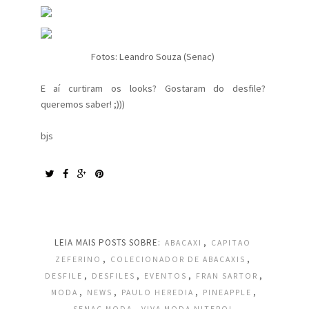
Fotos: Leandro Souza (Senac)
E aí curtiram os looks? Gostaram do desfile?
queremos saber! ;)))
bjs
LEIA MAIS POSTS SOBRE:
,
ABACAXI
CAPITAO
,
,
ZEFERINO
COLECIONADOR DE ABACAXIS
,
,
,
,
DESFILE
DESFILES
EVENTOS
FRAN SARTOR
,
,
,
,
MODA
NEWS
PAULO HEREDIA
PINEAPPLE
,
SENAC MODA
VIVA MODA NITEROI