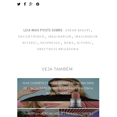
LEIA MAIS POSTS SOBRE:
,
DREAM BAKERY
,
,
ENCONTRINHO
IMAGINARIUM
IMAGINARIUM
,
,
,
,
NITEROI
NESPRESSO
NEWS
NITEROI
SWEETNESS BRIGADERIA
VEJA TAMBÉM:
M.A.C COSMETICS E NIINA SECRETS ANUNCIAM DATA
DE LANÇAMENTO DO BATOM EM PARCERIA COM A
INFLUENCIADORA
TRANSFORMAÇÃO NO ATELIÊ | TIRAMOS O TAPETE |