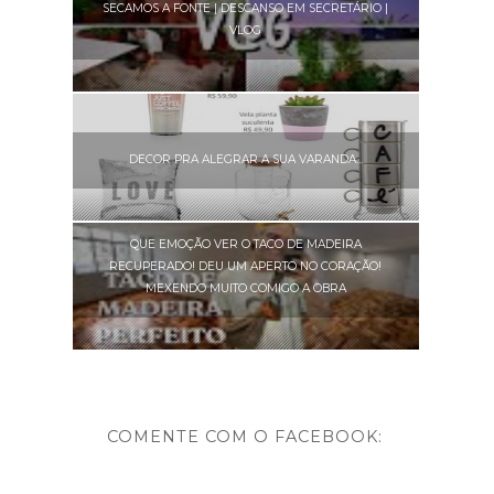
SECAMOS A FONTE | DESCANSO EM SECRETÁRIO |
VLOG
DECOR PRA ALEGRAR A SUA VARANDA...
QUE EMOÇÃO VER O TACO DE MADEIRA
RECUPERADO! DEU UM APERTO NO CORAÇÃO!
MEXENDO MUITO COMIGO A OBRA
COMENTE COM O FACEBOOK: