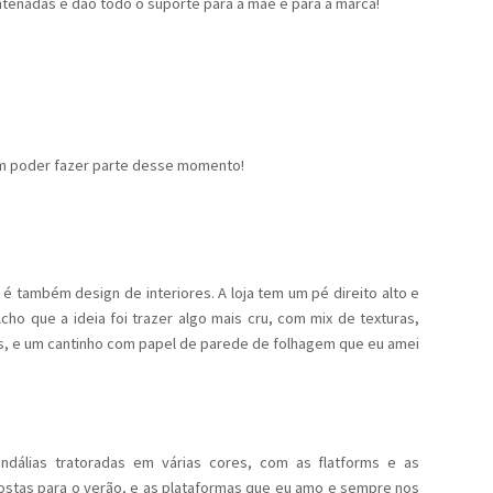
 antenadas e dão todo o suporte para a mãe e para a marca!
z em poder fazer parte desse momento!
 é também design de interiores. A loja tem um pé direito alto e
ho que a ideia foi trazer algo mais cru, com mix de texturas,
os, e um cantinho com papel de parede de folhagem que eu amei
ndálias tratoradas em várias cores, com as flatforms e as
postas para o verão, e as plataformas que eu amo e sempre nos