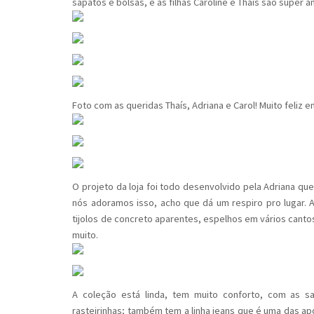
sapatos e bolsas, e as filhas Caroline e Thaís são super
Foto com as queridas Thaís, Adriana e Carol! Muito feli
O projeto da loja foi todo desenvolvido pela Adriana que
nós adoramos isso, acho que dá um respiro pro lugar. Ac
tijolos de concreto aparentes, espelhos em vários cant
muito.
A coleção está linda, tem muito conforto, com as sa
rasteirinhas; também tem a linha jeans que é uma das a