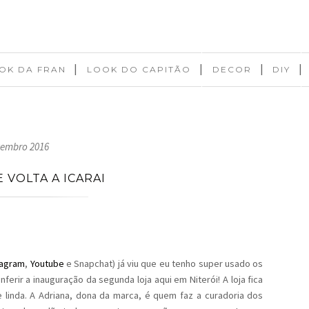
|
|
|
|
OK DA FRAN
LOOK DO CAPITÃO
DECOR
DIY
tembro 2016
 VOLTA A ICARAI
tagram
,
Youtube
e Snapchat) já viu que eu tenho super usado os
erir a inauguração da segunda loja aqui em Niterói! A loja fica
 linda. A Adriana, dona da marca, é quem faz a curadoria dos