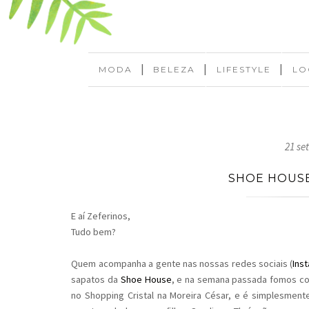
|
|
|
MODA
BELEZA
LIFESTYLE
LO
21 se
SHOE HOUSE
E aí Zeferinos,
Tudo bem?
Quem acompanha a gente nas nossas redes sociais (
Ins
sapatos da
Shoe House
, e na semana passada fomos conf
no Shopping Cristal na Moreira César, e é simplesmente