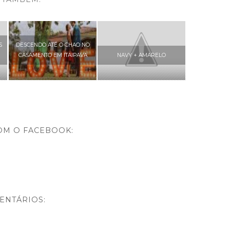
S
DESCENDO ATÉ O CHAO NO
CASAMENTO EM ITAIPAVA
NAVY + AMARELO
OM O FACEBOOK:
ENTÁRIOS: