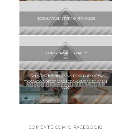
NOSSAS APOSTAS PARA O VERÃO 2016
LOOK TROPICAL "BARATEX"
MUDANÇA NO BANHEIRO | VAI FICAR LINDO APENAS
TROCANDO A DECORAÇÃO | ORGANIZAÇÃO DA CASA |
VLOG
COMENTE COM O FACEBOOK: