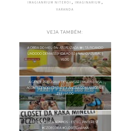
,
,
IMAGIANRIUM NITEROI
IMAGINARIUM
VARANDA
VEJA TAMBÉM:
A OBRA DO MEU PAI ATUALIZADA 🚧 | TÁ FICANDO
LINDOOO DEMAISSS! IDA AO RJ | NAU CULTURAL |
VLOG
A GENTE PRECISAVA DESCANSAR | MUITA COISA
ACONTECENDO | PARATY + ANGRA COM AMIGOS E
ZEF | VLOG
O CLOSET DOS SONHOS - ESTILO PINTEREST
#CZDECORA #CLOSETDARAKA