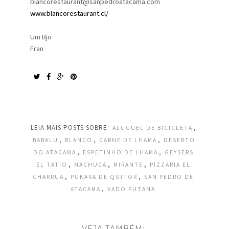
blancorestaurant@sanpedroatacama.com
www.blancorestaurant.cl/
Um Bjo
Fran
LEIA MAIS POSTS SOBRE:
,
ALUGUEL DE BICICLETA
,
,
,
BABALU
BLANCO
CARNE DE LHAMA
DESERTO
,
,
DO ATACAMA
ESPETINHO DE LHAMA
GEYSERS
,
,
,
EL TATIO
MACHUCA
MIRANTE
PIZZARIA EL
,
,
CHARRUA
PUKARA DE QUITOR
SAN PEDRO DE
,
ATACAMA
VADO PUTANA
VEJA TAMBÉM: