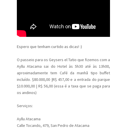
Espero que tenham curtido as dicas! :)
O passeio para os Geysers el Tatio que fizemos com a
Ayllu Atacama sai do Hotel às 5h30 até às 13h00,
aproximadamente tem Café da manhã tipo buffet
incluído. $80.000,00 |R$ 457,00 e a entrada do parque
$10.000,00 | R$ 56,00 (essa é a taxa que se paga para
os andinos)
Serviços:
Ayllu Atacama
Calle Tocando, 479, San Pedro de Atacama