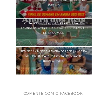
SURFISTA
RESTAURANTE SECRETO EM PARATY | FINAL DE
SEMANA COM AMIGOS EM ANGRA DOS REIS |PASSEIO
DE BARCO|VLOG
FERIADO ANIMADO EM ANGRA DOS REIS | NIVER DA
MELHOR AMIGA | MESA POSTA | DECORAÇÃO
TROPICAL | VLOG
COMENTE COM O FACEBOOK: