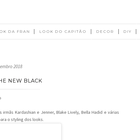
|
|
|
|
OK DA FRAN
LOOK DO CAPITÃO
DECOR
DIY
tembro 2018
THE NEW BLACK
o
 irmãs Kardashian e Jenner, Blake Lively, Bella Hadid e várias
ra o styling dos looks.