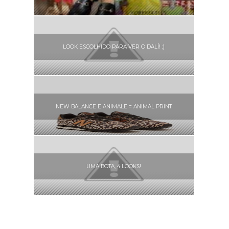
LOOK ESCOLHIDO PARA VER O DALÍ! ;)
NEW BALANCE E ANIMALE = ANIMAL PRINT
UMA BOTA, 4 LOOKS!