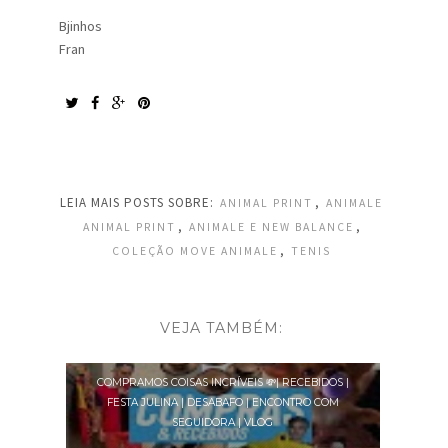
Bjinhos
Fran
LEIA MAIS POSTS SOBRE:
,
ANIMAL PRINT
ANIMALE
,
,
ANIMAL PRINT
ANIMALE E NEW BALANCE
,
COLEÇÃO MOVE ANIMALE
TENIS
VEJA TAMBÉM:
COMPRAMOS COISAS INCRÍVEIS 💸| RECEBIDOS |
FESTA JULINA | DESABAFO | ENCONTRO COM
SEGUIDORA | VLOG