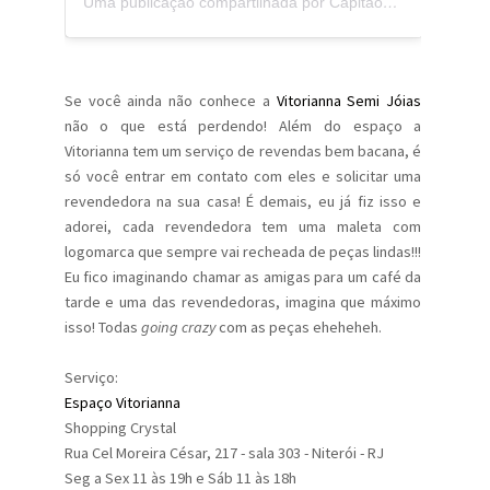
Uma publicação compartilhada por CapitaoZeferino (@capitaozeferino)
Se você ainda não conhece a
Vitorianna Semi Jóias
não o que está perdendo! Além do espaço a
Vitorianna tem um serviço de revendas bem bacana, é
só você entrar em contato com eles e solicitar uma
revendedora na sua casa! É demais, eu já fiz isso e
adorei, cada revendedora tem uma maleta com
logomarca que sempre vai recheada de peças lindas!!!
Eu fico imaginando chamar as amigas para um café da
tarde e uma das revendedoras, imagina que máximo
isso! Todas
going crazy
com as peças eheheheh.
Serviço:
Espaço Vitorianna
Shopping Crystal
Rua Cel Moreira César, 217 - sala 303 - Niterói - RJ
Seg a Sex 11 às 19h e Sáb 11 às 18h