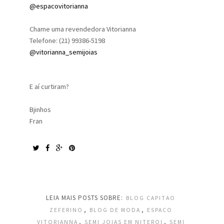
@espacovitorianna
Chame uma revendedora Vitorianna
Telefone: (21) 99386-5198
@vitorianna_semijoias
E aí curtiram?
Bjinhos
Fran
LEIA MAIS POSTS SOBRE:
BLOG CAPITAO
,
,
ZEFERINO
BLOG DE MODA
ESPACO
,
,
VITORIANNA
SEMI JOIAS EM NITEROI
SEMI