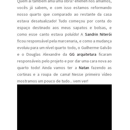
Quem aí também ama uma obra? eheheh nós amamos,
vocês já sabem, e com isso estamos reformando
nosso quarto que comparado ao restante da casa
estava desatualizado! Tudo começou por conta do
espaço destinado aos meus sapatos e bolsas, e
como esse canto estava poluído! A
Sandrin Niterói
ficou responsável pela marcenaria, e como a mudança
evoluiu para um nível quarto todo, o Guilherme Galvão
e o Douglas Alexandre da
GG arquitetura
ficaram
responsáveis pelo projeto e por dar uma cara nova ao
quarto todo! Ainda vamos ter a
Natan
fazendo as
cortinas e a roupa de cama! Nesse primeiro vídeo
mostramos um pouco de tudo... vem ver!