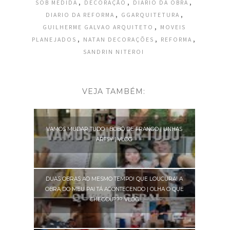
,
,
,
SOB MEDIDA
DECORAÇÃO
DIARIO DA OBRA
,
,
DIARIO DA REFORMA
GGARQUITETURA
,
GUILHERME GALVAO ARQUITETO
MOVEIS
,
,
,
PLANEJADOS
NATAN DECORAÇÕES
REFORMA
SANDRIN NITEROI
VEJA TAMBÉM:
VAMOS MUDAR TUDO | BOBÓ DE FRANGO | UNHAS
ARTSY | VLOG
DUAS OBRAS AO MESMO TEMPO! QUE LOUCURA! A
OBRA DO MEU PAI TÁ ACONTECENDO | OLHA O QUE
CHEGOU??? VLOG