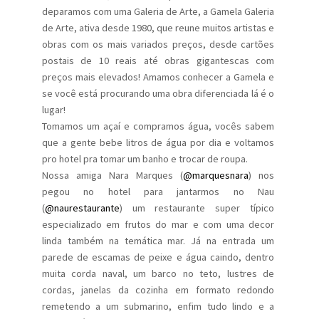
deparamos com uma Galeria de Arte, a Gamela Galeria
de Arte, ativa desde 1980, que reune muitos artistas e
obras com os mais variados preços, desde cartões
postais de 10 reais até obras gigantescas com
preços mais elevados! Amamos conhecer a Gamela e
se você está procurando uma obra diferenciada lá é o
lugar!
Tomamos um açaí e compramos água, vocês sabem
que a gente bebe litros de água por dia e voltamos
pro hotel pra tomar um banho e trocar de roupa.
Nossa amiga Nara Marques (
@marquesnara
) nos
pegou no hotel para jantarmos no Nau
(
@naurestaurante
) um restaurante super típico
especializado em frutos do mar e com uma decor
linda também na temática mar. Já na entrada um
parede de escamas de peixe e água caindo, dentro
muita corda naval, um barco no teto, lustres de
cordas, janelas da cozinha em formato redondo
remetendo a um submarino, enfim tudo lindo e a