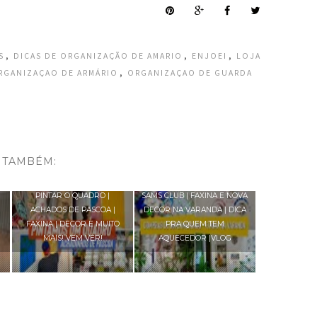
,
,
,
S
DICAS DE ORGANIZAÇÃO DE AMARIO
ENJOEI
LOJA
,
RGANIZAÇAO DE ARMÁRIO
ORGANIZAÇAO DE GUARDA
 TAMBÉM:
VLOG | COMEÇAMOS A
COMPRAS DE MERCADO NO
PINTAR O QUADRO |
SAMS CLUB | FAXINA E NOVA
ACHADOS DE PASCOA |
DECOR NA VARANDA | DICA
FAXINA | DECOR E MUITO
PRA QUEM TEM
MAIS! VEM VER!
AQUECEDOR |VLOG