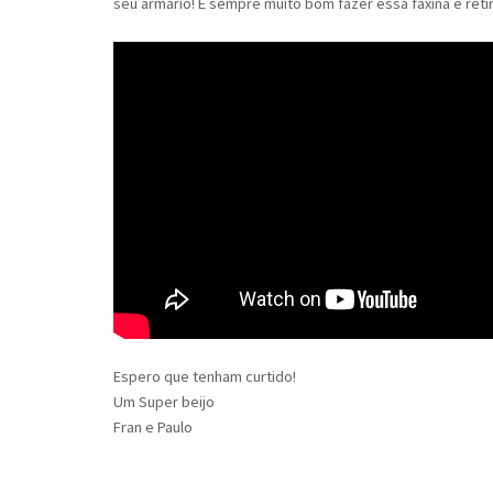
seu armário! É sempre muito bom fazer essa faxina e retir
Espero que tenham curtido!
Um Super beijo
Fran e Paulo