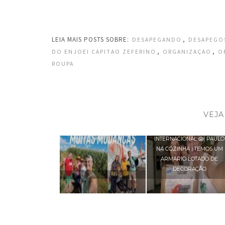
LEIA MAIS POSTS SOBRE:
,
DESAPEGANDO
DESAPEGO
,
,
DO ENJOEI CAPITAO ZEFERINO
ORGANIZAÇAO
O
ROUPA
VEJA
CHEGOU UM RECEBIDO
INTERNACIONAL 😱| PAULO
NA COZINHA | TEMOS UM
ARMÁRIO LOTADO DE
DECORAÇÃO