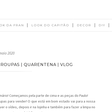
|
|
|
|
OK DA FRAN
LOOK DO CAPITÃO
DECOR
DIY
maio 2020
 ROUPAS | QUARENTENA | VLOG
ário! Começamos pela parte de cima e as peças do Paulo!
pas para vender! O que está em bom estado vai para a nossa
ver o vídeo, depois ir na lojinha e também para fazer a limpa no