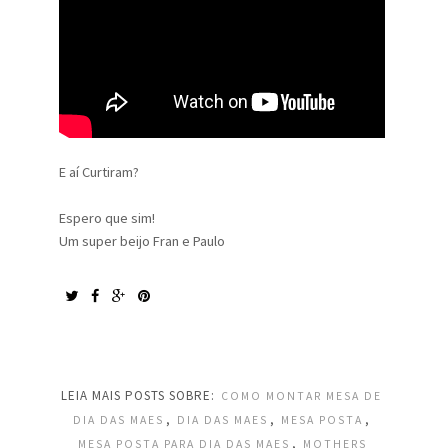
E aí Curtiram?
Espero que sim!
Um super beijo Fran e Paulo
LEIA MAIS POSTS SOBRE:
COMO MONTAR MESA DE
,
,
,
DIA DAS MAES
DIA DAS MAES
MESA POSTA
,
MESA POSTA PARA DIA DAS MAES
MOTHERS