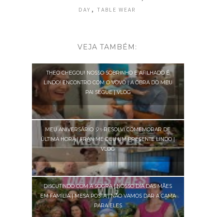
,
DAY
TABLE WEAR
VEJA TAMBÉM:
THEO CHEGOU! NOSSO SOBRINHO E AFILHADO É
LINDO! ENCONTRO COM O VOVÔ | A OBRA DO MEU
PAI SEGUE | VLOG
MEU ANIVERSÁRIO 🎈✨RESOLVI COMEMORAR DE
ÚLTIMA HORA | FRAN ME DEU UM PRESENTE LINDO |
VLOG
DISCUTINDO COM A SOGRA | NOSSO DIA DAS MÃES
EM FAMÍLIA | MESA POSTA | NÃO VAMOS DAR A CAMA
PARA ELES